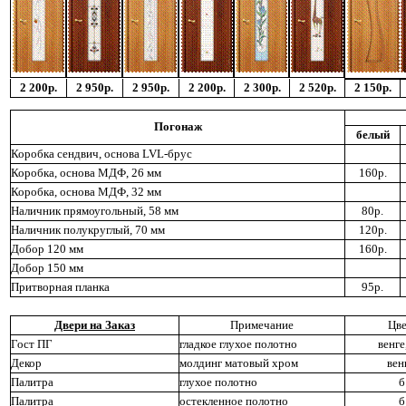
2 200р.
2 950р.
2 950р.
2 200р.
2 300р.
2 520р.
2 150р.
Погонаж
белый
Коробка сендвич, основа LVL-брус
Коробка, основа МДФ, 26 мм
160р.
Коробка, основа МДФ, 32 мм
Наличник прямоугольный, 58 мм
80р.
Наличник полукруглый, 70 мм
120р.
Добор 120 мм
160р.
Добор 150 мм
Притворная планка
95р.
Двери на Заказ
Примечание
Цв
Гост ПГ
гладкое глухое полотно
венге
Декор
молдинг матовый хром
вен
Палитра
глухое полотно
б
Палитра
остекленное полотно
б