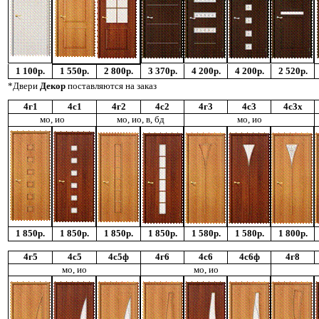
1 100р.
1 550р.
2 800р.
3 370р.
4 200р.
4 200р.
2 520р.
*Двери
Декор
поставляются на заказ
4г1
4с1
4г2
4с2
4г3
4с3
4с3х
мо, ио
мо, ио, в, бд
мо, ио
1 850р.
1 850р.
1 850р.
1 850р.
1 580р.
1 580р.
1 800р.
4г5
4с5
4с5ф
4г6
4с6
4с6ф
4г8
мо, ио
мо, ио