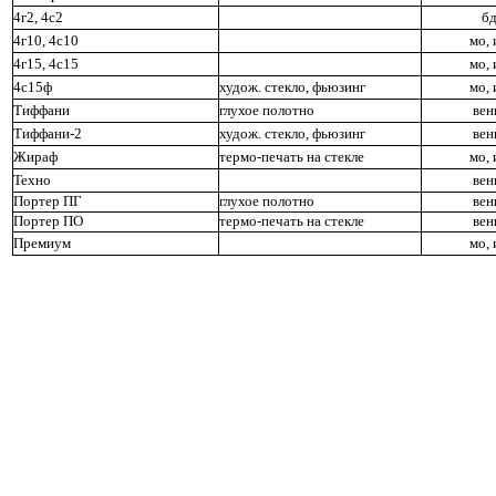
4г2, 4с2
б
4г10, 4с10
мо, 
4г15, 4с15
мо, 
4с15ф
худож. стекло, фьюзинг
мо, 
Тиффани
глухое полотно
вен
Тиффани-2
худож. стекло, фьюзинг
вен
Жираф
термо-печать на стекле
мо, 
Техно
вен
Портер ПГ
глухое полотно
вен
Портер ПО
термо-печать на стекле
вен
Премиум
мо, 